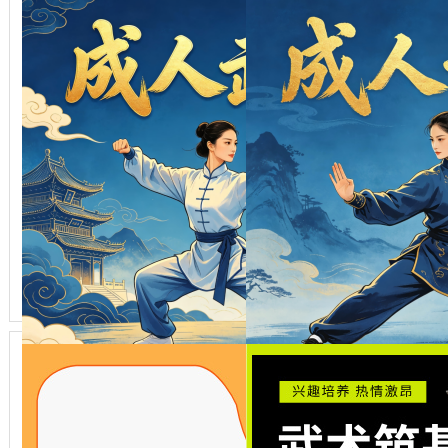
元
元
甘肃成人武术10课次
甘肃成人武术体验课