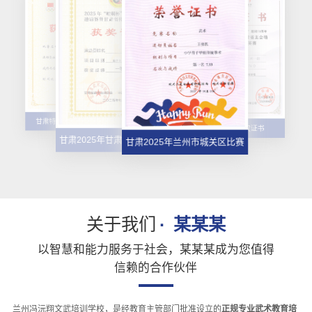
甘肃特种设备制造许可证
甘肃2019授权证书
甘肃特种设备制造许可证
甘肃2019授权证书
甘肃2025年甘肃省传统武术锦
甘肃2019授权证书
甘肃2025年兰州市城关区比赛
标赛
关于我们
·
某某某
以智慧和能力服务于社会，某某某成为您值得
信赖的合作伙伴
兰州冯沅翔文武培训学校，是经教育主管部门批准设立的
正规专业武术教育培