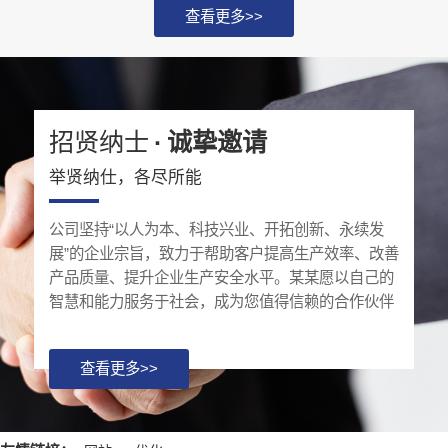
查看更多>>
招贤纳士
·
诚挚邀请
举贤纳仕，各尽所能
公司坚持“以人为本、科技兴业、开拓创新、永续发
展”的企业宗旨，致力于帮助客户提高生产效率、改善
产品质量、提升企业生产安全水平。某某愿以自己的
智慧和能力服务于社会，成为您值得信赖的合作伙伴
查看更多>>