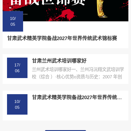
10/
05
甘肃武术精英学院备战2027年世界传统武术锦标赛
甘肃兰州武术培训哪家好
17/
兰州武术培训哪家好一、兰州冯沅翔文武培训学
06
校（综合 ）·核心优势o资质与历史：2007 年创
办，教育...
甘肃武术精英学院备战2027年世界传统武术锦标赛
10/
05