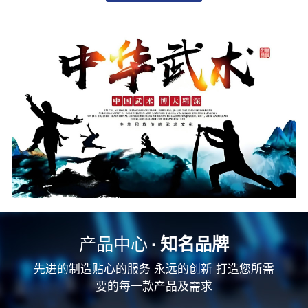
11
产品中心
·
知名品牌
幼儿·武术
先进的制造贴心的服务 永远的创新 打造您所需
要的每一款产品及需求