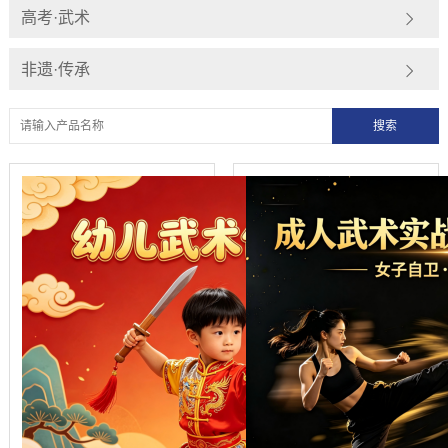
高考·武术
非遗·传承