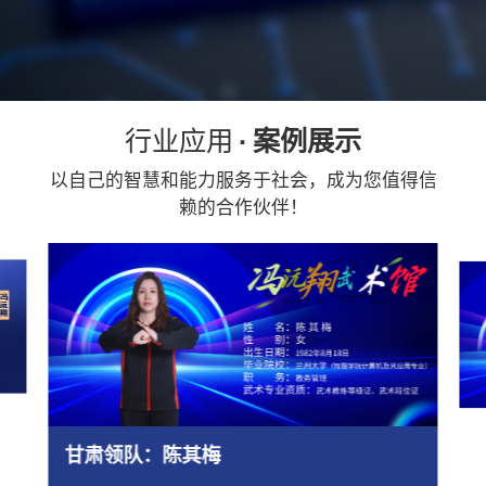
行业应用
·
案例展示
以自己的智慧和能力服务于社会，成为您值得信
赖的合作伙伴！
甘肃
甘肃
甘肃领队：陈其梅